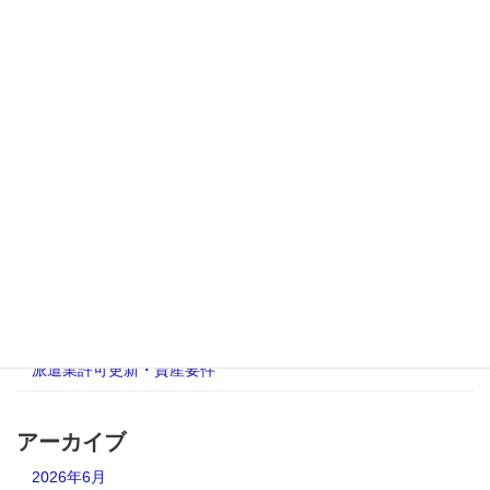
派遣事業更新完全ガイド｜資産要件・責
派遣事業更新完全ガイド
任者・帳簿から審査対応まで総合解説
2025年9月20日
カテゴリー
AUP合意された手続
人材派遣業免許更新
有料職業紹介事業更新許可
派遣事業更新完全ガイド
派遣業許可更新・資産要件
アーカイブ
2026年6月