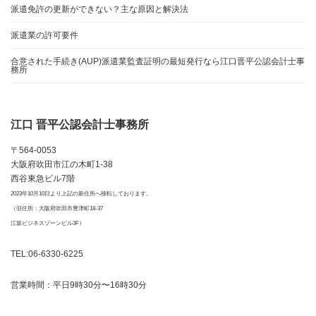
派遣免許の更新ができない？主な原因と解決法
派遣業の許可要件
合意された手続き(AUP)派遣業監査証明の最短発行なら江口晋平公認会計士事
務所
江口 晋平公認会計士事務所
〒564-0053
大阪府吹田市江の木町1-38
西谷東急ビル7階
2023年10月10日より上記の新住所へ移転しております。
（旧住所：大阪府吹田市豊津町18-37
江坂ビジネスゾーンビル3F）
TEL:06-6330-6225
営業時間：平日9時30分〜16時30分