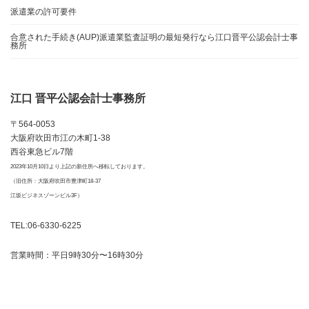
派遣業の許可要件
合意された手続き(AUP)派遣業監査証明の最短発行なら江口晋平公認会計士事
務所
江口 晋平公認会計士事務所
〒564-0053
大阪府吹田市江の木町1-38
西谷東急ビル7階
2023年10月10日より上記の新住所へ移転しております。
（旧住所：大阪府吹田市豊津町18-37
江坂ビジネスゾーンビル3F）
TEL:06-6330-6225
営業時間：平日9時30分〜16時30分