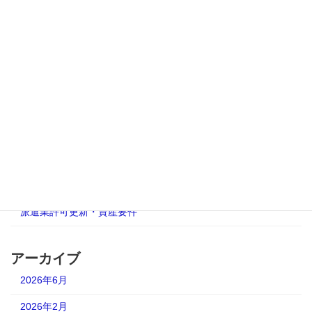
2025年9月20日
カテゴリー
AUP合意された手続
人材派遣業免許更新
有料職業紹介事業更新許可
派遣事業更新完全ガイド
派遣業許可更新・資産要件
アーカイブ
2026年6月
2026年2月