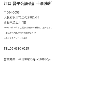
江口 晋平公認会計士事務所
〒564-0053
大阪府吹田市江の木町1-38
西谷東急ビル7階
2023年10月10日より上記の新住所へ移転しております。
（旧住所：大阪府吹田市豊津町18-37
江坂ビジネスゾーンビル3F）
TEL:06-6330-6225
営業時間：平日9時30分〜16時30分