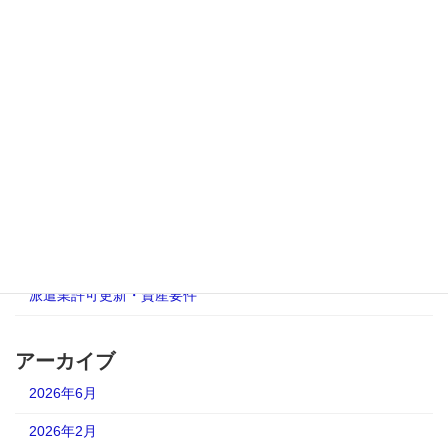
2025年9月20日
カテゴリー
AUP合意された手続
人材派遣業免許更新
有料職業紹介事業更新許可
派遣事業更新完全ガイド
派遣業許可更新・資産要件
アーカイブ
2026年6月
2026年2月