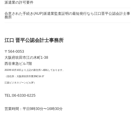
派遣業の許可要件
合意された手続き(AUP)派遣業監査証明の最短発行なら江口晋平公認会計士事
務所
江口 晋平公認会計士事務所
〒564-0053
大阪府吹田市江の木町1-38
西谷東急ビル7階
2023年10月10日より上記の新住所へ移転しております。
（旧住所：大阪府吹田市豊津町18-37
江坂ビジネスゾーンビル3F）
TEL:06-6330-6225
営業時間：平日9時30分〜16時30分