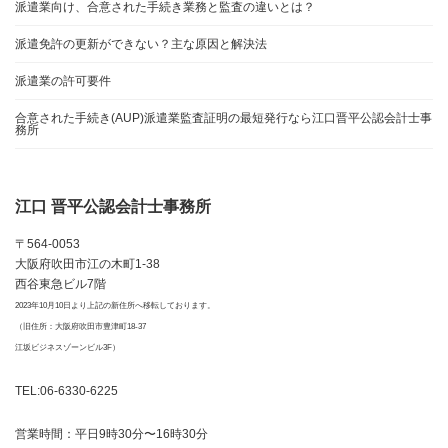
派遣業向け、合意された手続き業務と監査の違いとは？
派遣免許の更新ができない？主な原因と解決法
派遣業の許可要件
合意された手続き(AUP)派遣業監査証明の最短発行なら江口晋平公認会計士事
務所
江口 晋平公認会計士事務所
〒564-0053
大阪府吹田市江の木町1-38
西谷東急ビル7階
2023年10月10日より上記の新住所へ移転しております。
（旧住所：大阪府吹田市豊津町18-37
江坂ビジネスゾーンビル3F）
TEL:06-6330-6225
営業時間：平日9時30分〜16時30分