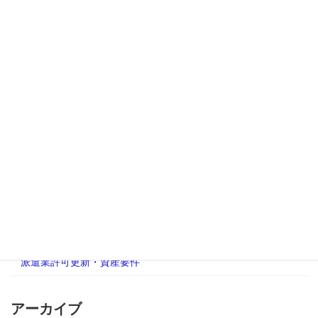
派遣事業更新完全ガイド｜資産要件・責
派遣事業更新完全ガイド
任者・帳簿から審査対応まで総合解説
2025年9月20日
カテゴリー
AUP合意された手続
人材派遣業免許更新
有料職業紹介事業更新許可
派遣事業更新完全ガイド
派遣業許可更新・資産要件
アーカイブ